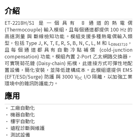
介紹
ET-2218H/S1 是一個具有 8 通道的熱電偶
(Thermocouple) 輸入模組，且每個通道都提供 100 Hz 的
高速測量 與 斷線檢知功能。模組支援多種熱電偶輸入類
型，包括 Type J, K, T, E, R, S, B, N, C, L, M 和 L
，
DIN43710
且每個通道都具有自動冷點補償 (cold-junction
compensation) 功能。模組內置 2-Port 乙太網路交換器，
可實現菊花鏈 (Daisy-chain) 拓樸，此連接方式可彈性地配
置設備，簡化安裝，並降低建構成本。此模組還提供 EMS
(EFT/ESD/Surge) 防護 與 3000 V
I/O 隔離，以加強工業
DC
環境中的雜訊防護能力。
應用
• 工廠自動化
• 機器自動化
• 樓宇自動化
• 遠程診斷與維護
• 測試設備