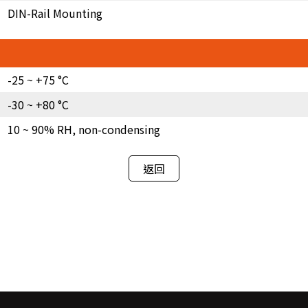
DIN-Rail Mounting
-25 ~ +75 °C
-30 ~ +80 °C
10 ~ 90% RH, non-condensing
返回