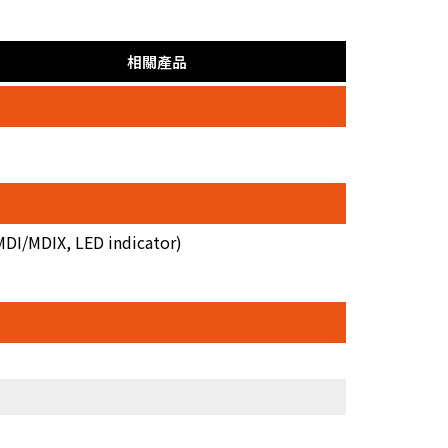
相關產品
MDI/MDIX, LED indicator)