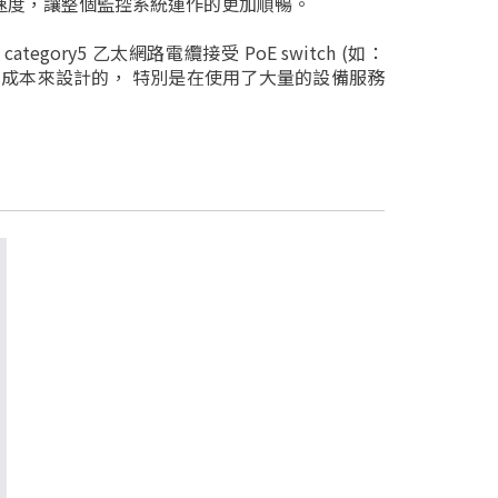
端的回應速度，讓整個監控系統運作的更加順暢。
標準 category5 乙太網路電纜接受 PoE switch (如：
低額外電力成本來設計的， 特別是在使用了大量的設備服務