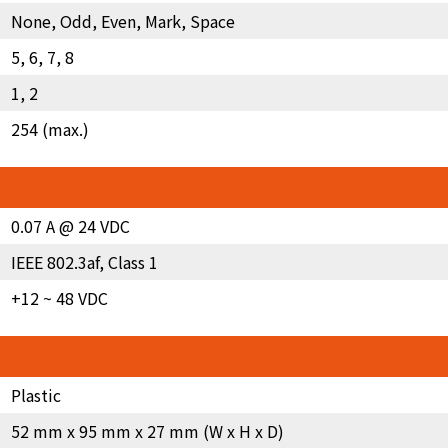
None, Odd, Even, Mark, Space
5, 6, 7, 8
1, 2
254 (max.)
0.07 A @ 24 VDC
IEEE 802.3af, Class 1
+12 ~ 48 VDC
Plastic
52 mm x 95 mm x 27 mm (W x H x D)