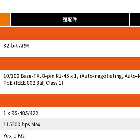
選配件
32-bit ARM
10/100 Base-TX, 8-pin RJ-45 x 1, (Auto-negotiating, Auto-
PoE (IEEE 802.3af, Class 1)
1 x RS-485/422
115200 bps Max.
Yes, 1 KΩ