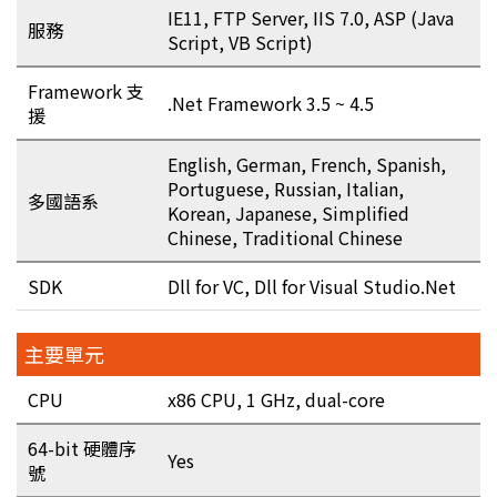
IE11, FTP Server, IIS 7.0, ASP (Java
服務
Script, VB Script)
Framework 支
.Net Framework 3.5 ~ 4.5
援
English, German, French, Spanish,
Portuguese, Russian, Italian,
多國語系
Korean, Japanese, Simplified
Chinese, Traditional Chinese
SDK
Dll for VC, Dll for Visual Studio.Net
主要單元
CPU
x86 CPU, 1 GHz, dual-core
64-bit 硬體序
Yes
號