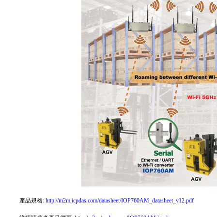
產品規格:
http://m2m.icpdas.com/datasheet/IOP760AM_datasheet_v12.pdf