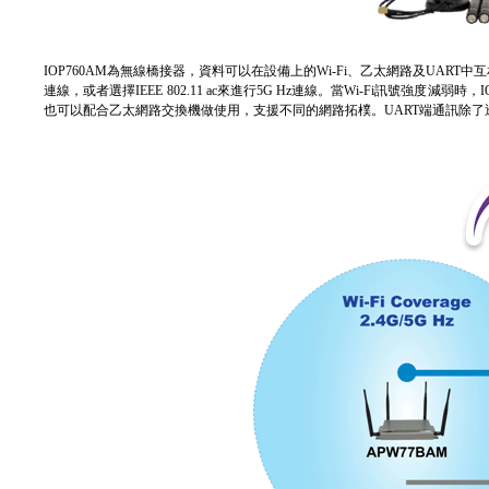
IOP760AM為無線橋接器，資料可以在設備上的Wi-Fi、乙太網路及UART中互相傳送，本產品
連線，或者選擇IEEE 802.11 ac來進行5G Hz連線。當Wi-Fi訊號強度減
也可以配合乙太網路交換機做使用，支援不同的網路拓樸。UART端通訊除了