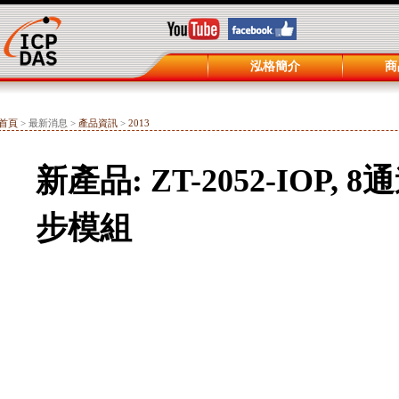
泓格簡介
商
首頁
> 最新消息 >
產品資訊
>
2013
新產品: ZT-2052-IO
步模組