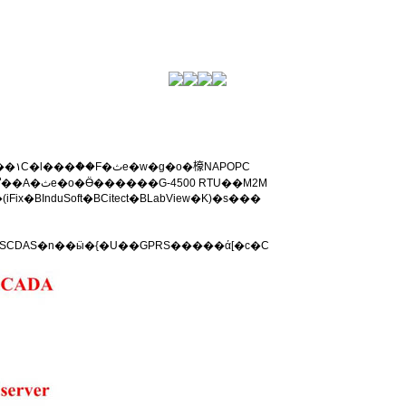
TU��M2M
nduSoft�BCitect�BLabView�K)�s���
C.M2M���X�A�ϥΪ̧Y�i�ϥΥ��N��SCDAS�n��ӹ�{�U��GPRS�����ά[�c�C