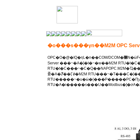
�o���s���γn��M2M OPC Server fo
OPC�O�@�اQ�ηL�n��COM/DCOM�޳N�ӹF���۰ʤƱ����w�A���w��s�y�ӻP�n��o�i�Ӵ��ѤF�@�y���١C�l���ް��F�ثe�w�g�o�檺NAPOPC
Server ���~�A�]�t�~�w��M2M RTU�t�C���~���ѤFN
RTU�t�C���~�C�Q��NAPOPC.M2M�Ҵ��Ѫ
쥻�A�Ⱦ��Ӷǿ�M2M RTU���~�T���C�]�
RTU�����~�u�ӹ�{���P�����ΡC�Ҧp�A�e�ݥi�