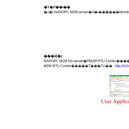
�Y�ɺʱ��\��
�z�LNAPOPC M2M server�A�i������Mo
���ά[�c
M2M RTU Center�����T���ΤU�� :
http://m