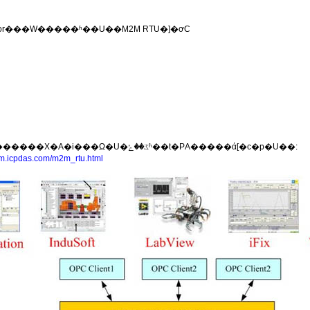
nitor���W�����ʱ��U��M2M RTU�]�ơC
NAPOPC.M2M DA server�PM2M RTU Center���������X�A�i���Ω�U�ػ��ݺʱ��t�ΡA�����ά[�c�p�U��:
2m.icpdas.com/m2m_rtu.html