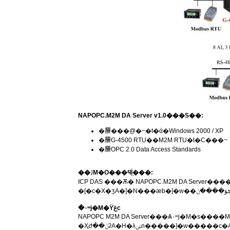
NAPOPC.M2M DA Server v1.0���S��:
�䴩���@�~�t�ά�Windows 2000 / XP
�䴩G-4500 RTU��M2M RTU�t�C���~
�䴩OPC 2.0 Data Access Standards
��˩M�O���ϥΪ̤���:
ICP DAS ���Ѫ� NAPOPC.M2M DA Server���� 
�۰ʷj�M�Ϋغc
NAPOPC M2M DA Server���Ѧ۰ʷj�M�s����M2M RTU Center�