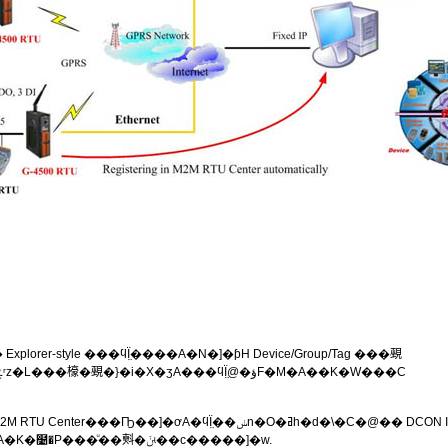
Explorer-style ���ϥΪ̤����A�N�]�ƥH Device/Group/Tag ���覡
�[�c�X�ӡA�]�N���æb�]�w��ܮؤ����ݩʳz�L���檺�覡�}�i�X�ӡA���ϥΪ̤@�ؤF�M�A��K�W���C
��Ҧ��]�ơA�ϥΪ̤��ݭn�O�ߥh�d�\�C�@�� DCON I/O
�Ҳժ��ݩʡA�H�λݭn�����]�w�����c�A�K�໴�P���ͧ��㪺�ݩʵ��c�����]�w.