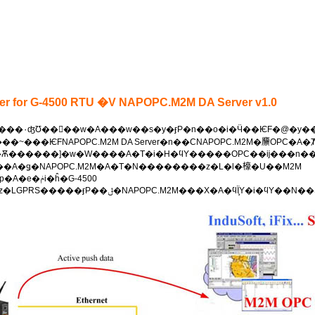
r G-4500 RTU �V NAPOPC.M2M DA Server v1.0
APOPC.M2M DA Server�n��CNAPOPC.M2M�䴩OPC�A�Ⱦ��A�ثe�o�Ӫ������G-4500 R
������]�w�W����A�Τ�i�H�ϥΥ�����OPC��ĳ���n��(iFix�BI
��A�ǥ�NAPOPC.M2M�A�Τ�N��������z�L�l�檺�U��M2M
ĥ�G-4500
RTU�A�i�����s���U��Modbus�]�ơA�z�LGPRS�����ӻP��ݪ�NAPOP